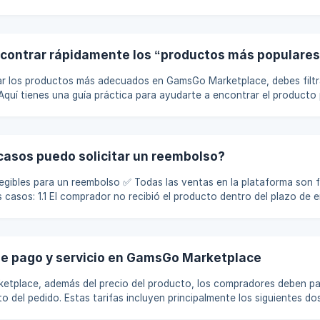
los compradores primero se comuniquen claramente con el vendedor
azón del reembolso. Una vez alcanzado un acuerdo, puede iniciar **
ontrar rápidamente los “productos más populares” 
r los productos más adecuados en GamsGo Marketplace, debes filtr
 Aquí tienes una guía práctica para ayudarte a encontrar el producto
 el título sea breve, preciso y exprese claramente el contenido prin
biguos. Descripción completa: La descripción debe incluir funci
casos puedo solicitar un reembolso?
embolso ✅ Todas las ventas en la plataforma son finales, excepto
tro del plazo de entrega prometido
 1.2 El producto recibido por el comprador no coincide con la descripc
nado con el uso o la funcionalidad dentro del período de garantía pe
itar un reembolso a través del servicio postventa en cual
de pago y servicio en GamsGo Marketplace
tplace, además del precio del producto, los compradores deben pag
del pedido. Estas tarifas incluyen principalmente los siguientes dos tipos: 
ca para GamsGo, que se utiliza