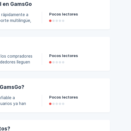
al en GamsGo
Pocos lectores
 rápidamente a
orte multilingüe,
uenta con un
 protección de
n entorno
Pocos lectores
ndedores lleguen
a creció,
ve: agregando
s acciones saturan
en GamsGo?
Pocos lectores
iable a
suarios ya han
 diversos
ios disfruten de
nes docum
tos?