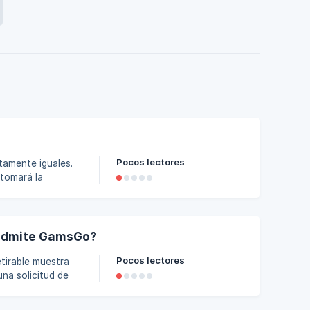
Pocos lectores
amente iguales.
tomará la
 que lo tenga muy
onerse en
a presentar una
 admite GamsGo?
Pocos lectores
una solicitud de
a