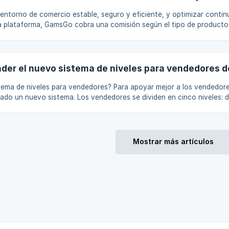
 entorno de comercio estable, seguro y eficiente, y optimizar conti
la plataforma, GamsGo cobra una comisión según el tipo de producto
pués de que la transacción se complete con éxito. Gracias a esta es
 Control de riesgos ✅ Mantenimiento del sistema de pagos y
 Promoción de marketing y crecimiento de usuarios ✅ Mejora continu
er el nuevo sistema de niveles para vendedores
stema de niveles para vendedores? Para apoyar mejor a los vendedores
do un nuevo sistema. Los vendedores se dividen en cinco niveles: d
) hasta Lv.5 (Vendedor Premium Principal). ¡Cuanto más alto sea tu n
esbloquearás! 2. ¿Cómo se evalúan los niveles? Actualización mensual: El día 1
 sistema evaluará y actualizará automáticamente tu nivel en función
Mostrar más artículos