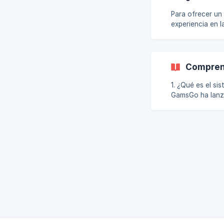
Para ofrecer un
experiencia en 
deduce solo des
tarifas, podemos seguir invirtiendo en: ✅
liquidaciones ✅
en
Comprend
1. ¿Qué es el si
GamsGo ha lanza
(Vendedor Básico
beneficios exclusivos d
de cada mes, el