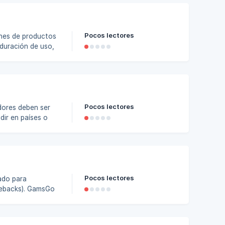
l
Pocos lectores
 duración de uso,
 los compradores
formación
ar en la
Pocos lectores
dir en países o
as, y deben
ifica
Pocos lectores
gebacks). GamsGo
ransacción,
las funciones de
cción. Si se