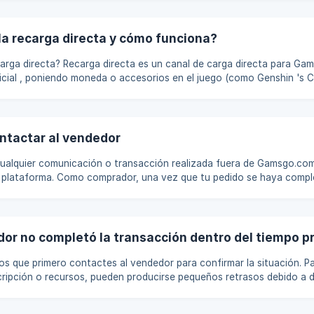
 costos de procesamiento de transacciones y pasarelas de pago, gar
proceso fluido. Desglose de la tarifa: Porcentaje: 4,9% del importe del pedido **Ta
la recarga directa y cómo funciona?
nal de carga directa para GamsGo a través del
icial , poniendo moneda o accesorios en el juego (como Genshin 's C
mond, Mobile Legends Weekly Card / Monthly Card / Pass, etc.) Recar
encia de comprar tarjetas de regalo o códigos de canje, la carga dire
nico (como UID / ID de jugador) que proporciona, que corresponderá a
tactar al vendedor
Cualquier comunicación o transacción realizada fuera de Gamsgo.co
 que tu pedido se haya completado, puedes
 con el vendedor siguiendo esta ruta: Pedidos → Vendedor del mercado
unto al nombre del vendedor
dor no completó la transacción dentro del tiempo 
 que primero contactes al vendedor para confirmar la situación. P
ripción o recursos, pueden producirse pequeños retrasos debido a di
ncias horarias o requisitos de configuración de cuenta. Esto es norm
prensión. En la mayoría de los casos, el vendedor completará la entr