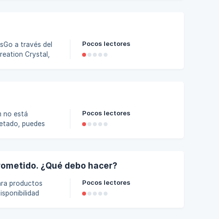
antizando un
rifa
Pocos lectores
reation Crystal,
ga directa a su
cta se basa en el
l producto dire
Pocos lectores
m no está
 → Haz clic en el
prometido. ¿Qué debo hacer?
Pocos lectores
ara productos
sponibilidad
al. Agradecemos tu
ega lo antes