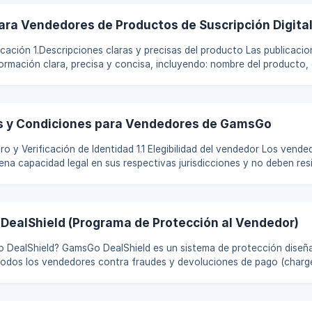
ara Vendedores de Productos de Suscripción Digita
o Las publicaciones de productos
formación clara, precisa y concisa, incluyendo: nombre del producto,
ga, restricciones regionales/de cuenta y cualquier otro detalle que
er. Se prohíben afirmaciones exageradas, declaraciones falsas o in
lquier manipulación o tergiversación que viole esta regla puede result
s y Condiciones para Vendedores de GamsGo
de Identidad 1.1 Elegibilidad del vendedor Los vendedores deben ser
na capacidad legal en sus respectivas jurisdicciones y no deben resi
nadas. Pueden ser personas físicas o empresas legalmente registrad
ación válida o documentos de registro corporativo. 1.2 Verificación de identidad
n de cumplimiento Los vendedores deben completar el proceso de ver
ealShield (Programa de Protección al Vendedor)
s un sistema de protección diseñado para
todos los vendedores contra fraudes y devoluciones de pago (char
responsabilidad de la seguridad y el proceso de pago durante cada t
e todas las operaciones se realicen en un entorno protegido. Todas 
completamente gratuitas y se aplican automáticamente a cada transa