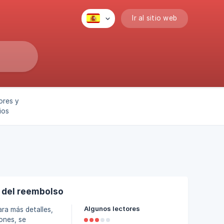
Ir al sitio web
ores y
ios
 del reembolso
Algunos lectores
ara más detalles,
ones, se