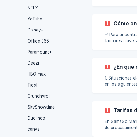
recomienda que 
NFLX
problema y la r
YoTube
Cómo enc
Disney+
✅ Para encontra
factores clave.
Office 365
rápidamente: 1. Verifica la claridad del título y la descripción del producto 📝 Título claro y directo:
Paramount+
Asegúrate de que
Evita títulos am
Deezr
¿En qué 
HBO max
1. Situaciones elegibles para un re
en los siguientes casos: 1.1 El comprador no recibió el producto den
Tidαl
por el vendedor.
Crunchyroll
problema relacio
comprador solic
SkyShowtime
Tarifas 
Duolingo
En GamsGo Marke
de procesamiento 
canva
de pago (Payment Fee) Cada pedido genera una tarifa de pago bási