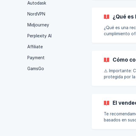
para cubrir los
Autodask
NordVPN
¿Qué es 
Midjourney
¿Qué es una recarga directa? Recarga directa es un ca
cumplimiento of
Perplexity AI
Free Fire 's Dia
cuenta . A difer
Affiliate
ID de jugador ú
Payment
Cómo con
GamsGo
⚠️ Importante: 
protegida por la plataforma. Como comprador, una vez
iniciar un chat
ícono de chat j
El vende
Te recomendamos
basados en susc
limitada, difere
paciencia y com