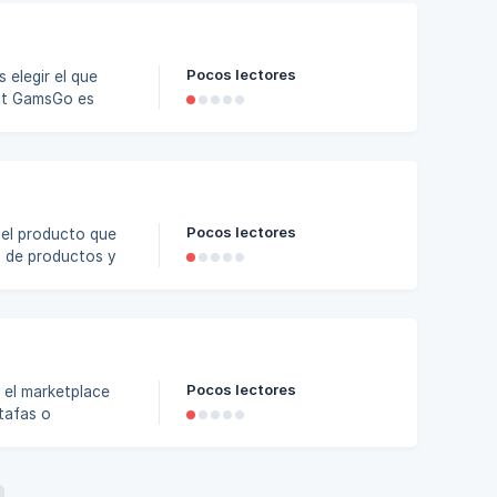
Pocos lectores
elegir el que
o, lo que
nfiabi
Pocos lectores
d de productos y
os 📋 Prefiere
Pocos lectores
tafas o
o de
ntrega su