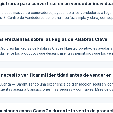
o fraudulen
istrarse para convertirse en un vendedor individu
a base masiva de compradores, ayudando a los vendedores a llegar
s. El Centro de Vendedores tiene una interfaz simple y clara, con sop
 la carga y gestión de productos sea más eficiente. La plataforma c
sacciones seguro, que ofrece mecanismos de depósito de órdenes y
e múltiples métodos de retiro. GamsGo está comprometido a crear u
y confia
s Frecuentes sobre las Reglas de Palabras Clave
Reglas de Palabras Clave? Nuestro objetivo es ayudar a los compradores
idamente los productos que desean, mientras permitimos que los ve
fectiva al público adecuado. Sin embargo, a medida que la plataform
unos vendedores estaban utilizando indebidamente las palabras cla
ios, errores ortográficos deliberados o etiquetas irrelevantes. Esta
 necesito verificar mi identidad antes de vender 
 Cuenta — Garantizando una experiencia de transacción segura y conf
 cuentas asegura transacciones más seguras y confiables. Miles de u
cuentas de GamsGo, comprando y vendiendo de manera libre y segura
icios digitales en la plataforma. Para garantizar que todos los usuar
omercio justo y confiable, el sistema puede requerir que proporcio
isiones cobra GamsGo durante la venta de produc