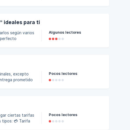
, explicando el
Postventa → Solic
ideales para ti
Algunos lectores
arlos según varios
 perfecto
cipal del producto.
Pocos lectores
ión. 1.3 Cualquier
rmite al
Pocos lectores
ar ciertas tarifas
 Tarifa