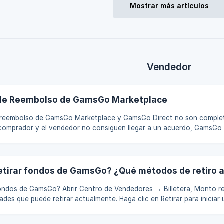
 pago al vendedor hasta
Mostrar más artículos
Vendedor
 de Reembolso de GamsGo Marketplace
e reembolso de GamsGo Marketplace y GamsGo Direct no son complet
comprador y el vendedor no consiguen llegar a un acuerdo, GamsGo 
obre el reembolso basándose en esta política, por lo que le rogamos
ués de comprar una oferta a un vendedor del Marketplace, puede p
 vendedor en cualquier momento dentro del período de garantía par
icio
etirar fondos de GamsGo? ¿Qué métodos de retiro
o de Vendedores → Billetera, Monto retirable muestra
ades que puede retirar actualmente. Haga clic en Retirar para iniciar 
e.crisp.chat/users/helpdesk/website/-/9/a/0/c/9a0c36055ef7a800/im