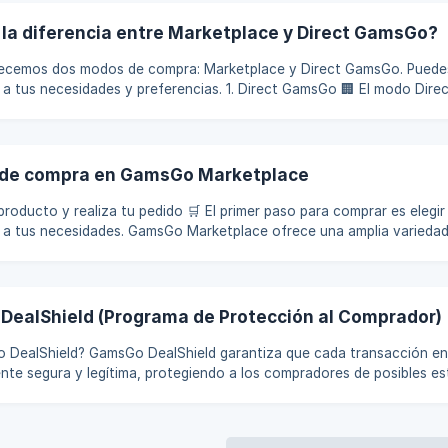
icación con él. Si el vendedor no completa la transacción en el
 la diferencia entre Marketplace y Direct GamsGo?
cemos dos modos de compra: Marketplace y Direct GamsGo. Puedes 
des y preferencias. 1. Direct GamsGo 🏢 El modo Direct GamsGo es
ectamente por GamsGo. Todos los productos son vendidos por GamsG
 más segura y estable. Características: Alta seguridad 🔒 – GamsGo controla
os los pedidos, asegurando transacciones seguras y eficientes. **Co
 de compra en GamsGo Marketplace
a tu pedido 🛒 El primer paso para comprar es elegir el producto que
 a tus necesidades. GamsGo Marketplace ofrece una amplia varieda
r un producto, ten en cuenta lo siguiente: Elige productos con un período de
go 🛠️ Asegúrate de que el título y la descripción sean claros y precis
altas valoraciones y buenas reseñas ⭐ Verifica que el **p
ealShield (Programa de Protección al Comprador)
tiza que cada transacción en el marketplace
te segura y legítima, protegiendo a los compradores de posibles es
onestos. GamsGo asume la plena responsabilidad de todo el proces
egurando que los compradores estén cubiertos si un vendedor no e
ferente a lo anunciado originalmente. Cómo funciona GamsGo retiene de