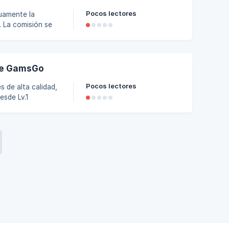
Pocos lectores
nuamente la
. La comisión se
tructura de
a de los sistemas
 de GamsGo
Pocos lectores
 de alta calidad,
esde Lv.1
ivel, más
 de tu