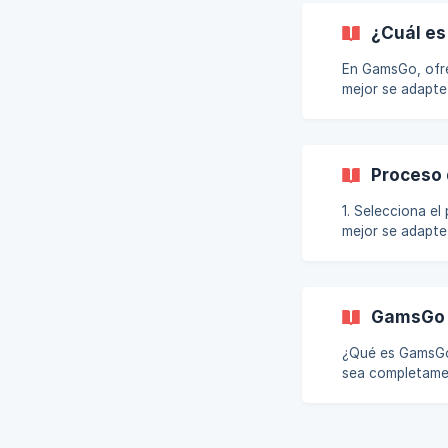
posible. Mantén una buena comun
tiempo pro
¿Cuál es
En GamsGo, ofre
mejor se adapte a tus necesida
gestionado dir
garantiza una experiencia
y garantiza tod
Proceso
1. Selecciona el producto y realiz
mejor se adapte
servicios. Al selecciona
garantía más lar
vendedores con 
GamsGo D
¿Qué es GamsGo DealShield? GamsGo DealShield garan
sea completamen
vendedores desh
compraventa, as
producto o envía algo di