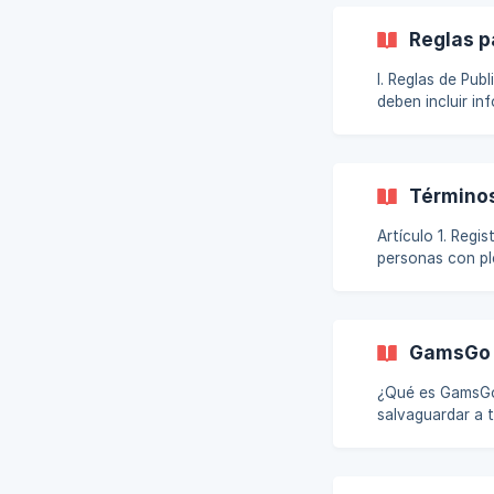
Reglas p
I. Reglas de Publicación 1.Descripciones claras y precisas del product
deben incluir in
método de entre
necesiten conoc
irrelevante. Cua
Término
Artículo 1. Registro y Verificación 
personas con ple
regiones sancio
proporcionar identific
(KYC) y revisió
GamsGo D
¿Qué es GamsGo DealShield? GamsGo DealShield e
salvaguardar a 
asume la plena 
garantizando qu
DealShield son 