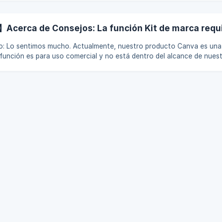
tableceremos por ti. Si se te solicita que inicies sesión con un código de
munícate con el [servicio de at
cerca de Consejos: La función Kit de marca requi
na versión
función es para uso comercial y no está dentro del alcance de nuest
sentimos mucho. Gracias por su comprensión