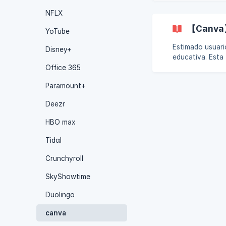
posible. Si es incorrecta, la res
NFLX
verificación, co
【Canva】A
YoTube
Estimado usuario: Lo sentimos mucho. Actualmente, nuestro producto Canva es u
Disney+
educativa. Esta 
Office 365
Paramount+
Deezr
HBO max
Tidαl
Crunchyroll
SkyShowtime
Duolingo
canva