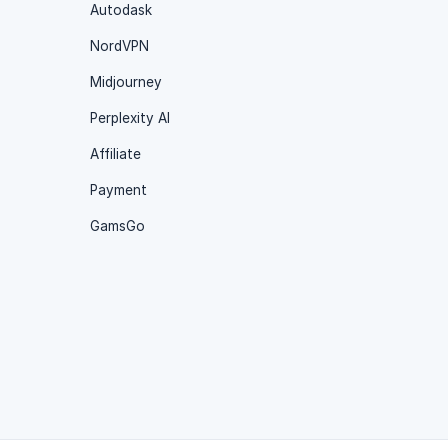
Autodask
NordVPN
Midjourney
Perplexity AI
Affiliate
Payment
GamsGo