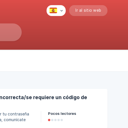
Ir al sitio web
ncorrecta/se requiere un código de
Pocos lectores
ar tu contraseña
na, comunícate