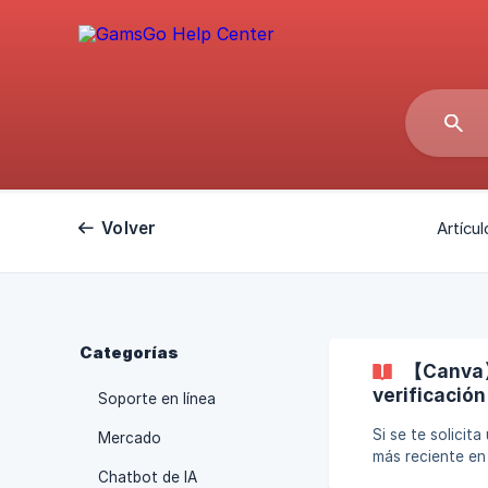
Volver
Artícu
Categorías
【Canva】N
verificación
Soporte en línea
Si se te solicit
Mercado
más reciente en
Chatbot de IA
con el servicio de atenció