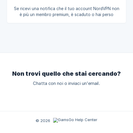
Se ricevi una notifica che il tuo account NordVPN non
è più un membro premium, è scaduto o hai perso
l’accesso alle funzionalità premium, Oppure se vedi un
messaggio simile a questo: Ti preghiamo di contattare
l'assistenza clienti online o di creare un ticket.
Non trovi quello che stai cercando?
Chatta con noi o inviaci un'email.
© 2026