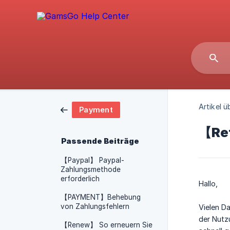
Artikel ü
Payment
【Ref
Passende Beiträge
【Paypal】 Paypal-
Zahlungsmethode
erforderlich
Hallo,
【PAYMENT】Behebung
von Zahlungsfehlern
Vielen D
der Nut
【Renew】 So erneuern Sie