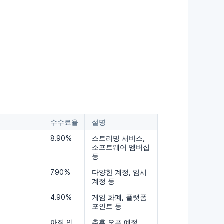
수수료율
설명
8.90%
스트리밍 서비스,
소프트웨어 멤버십
등
7.90%
다양한 계정, 임시
계정 등
4.90%
게임 화폐, 플랫폼
포인트 등
아직 입
추후 오픈 예정