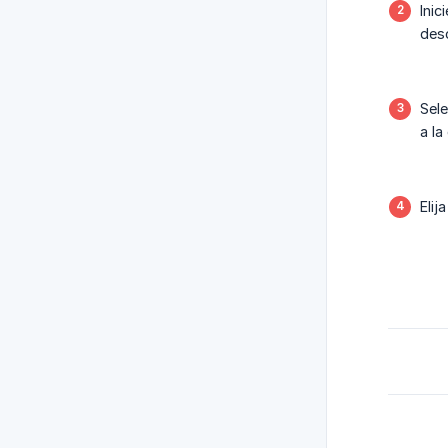
Inic
desc
Sele
a la
Elij