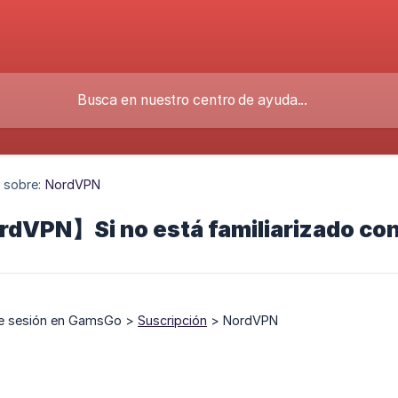
 sobre:
NordVPN
dVPN】Si no está familiarizado co
cie sesión en GamsGo >
Suscripción
> NordVPN