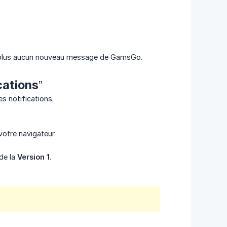
ez plus aucun nouveau message de GamsGo.
cations”
es notifications.
otre navigateur.
 de la
Version 1
.