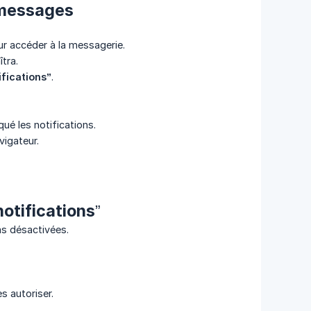
s messages
r accéder à la messagerie.
tra.
fications”
.
ué les notifications.
vigateur.
notifications”
pas désactivées.
s autoriser.