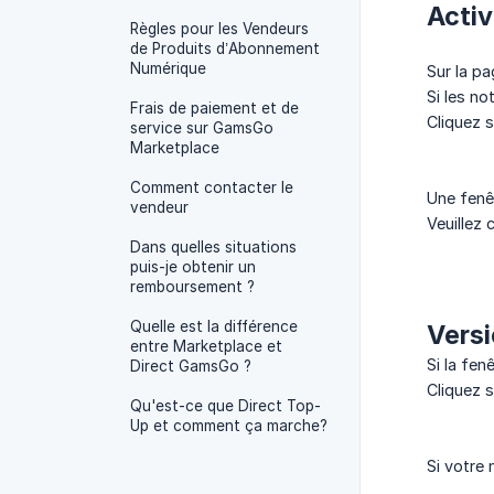
Activ
Règles pour les Vendeurs
de Produits d’Abonnement
Numérique
Sur la p
Si les no
Frais de paiement et de
Cliquez s
service sur GamsGo
Marketplace
Comment contacter le
Une fenêt
vendeur
Veuillez 
Dans quelles situations
puis-je obtenir un
remboursement ?
Quelle est la différence
Versi
entre Marketplace et
Si la fen
Direct GamsGo ?
Cliquez 
Qu'est-ce que Direct Top-
Up et comment ça marche?
Si votre