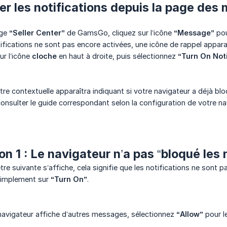
er les notifications depuis la page de
age
“Seller Center”
de GamsGo, cliquez sur l’icône
“Message”
pou
tifications ne sont pas encore activées, une icône de rappel apparaî
ur l’icône
cloche
en haut à droite, puis sélectionnez
“Turn On Noti
re contextuelle apparaîtra indiquant si votre navigateur a déjà bloq
consulter le guide correspondant selon la configuration de votre na
on 1 : Le navigateur n’a pas “bloqué les 
être suivante s’affiche, cela signifie que les notifications ne sont 
simplement sur
“Turn On”
.
 navigateur affiche d’autres messages, sélectionnez
“Allow”
pour le